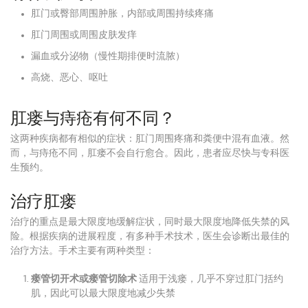
肛门或臀部周围肿胀，内部或周围持续疼痛
肛门周围或周围皮肤发痒
漏血或分泌物（慢性期排便时流脓）
高烧、恶心、呕吐
肛瘘与痔疮有何不同？
这两种疾病都有相似的症状：肛门周围疼痛和粪便中混有血液。然
而，与痔疮不同，肛瘘不会自行愈合。因此，患者应尽快与专科医
生预约。
治疗肛瘘
治疗的重点是最大限度地缓解症状，同时最大限度地降低失禁的风
险。根据疾病的进展程度，有多种手术技术，医生会诊断出最佳的
治疗方法。手术主要有两种类型：
瘘管切开术或瘘管切除术
适用于浅瘘，几乎不穿过肛门括约
肌，因此可以最大限度地减少失禁