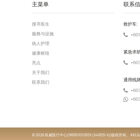
主菜单
联系
搜寻医生
救护车:
服務与设施
+601
病人护理
紧急求
健康枢纽
+603
亮点
关于我们
通用线
联系我们
+603
+603
© 2026 双威医疗中心(199501012653 (341855-X))版权所有。 KKLIU 00