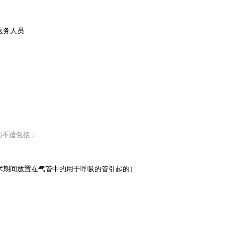
医务人员
：
的不适包括：
术期间放置在气管中的用于呼吸的管引起的）