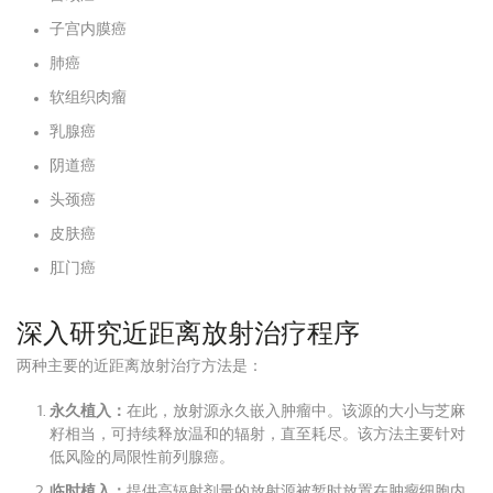
子宫内膜癌
肺癌
软组织肉瘤
乳腺癌
阴道癌
头颈癌
皮肤癌
肛门癌
深入研究近距离放射治疗程序
两种主要的近距离放射治疗方法是：
永久植入：
在此，放射源永久嵌入肿瘤中。该源的大小与芝麻
籽相当，可持续释放温和的辐射，直至耗尽。该方法主要针对
低风险的局限性前列腺癌。
临时植入：
提供高辐射剂量的放射源被暂时放置在肿瘤细胞内