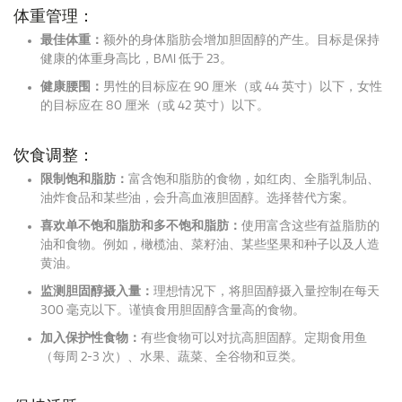
体重管理：
最佳体重：
额外的身体脂肪会增加胆固醇的产生。
目标是保持
健康的体重身高比，BMI 低于 23。
健康腰围：
男性的目标应在 90 厘米（或 44 英寸）以下，女性
的目标应在 80 厘米（或 42 英寸）以下。
饮食调整：
限制饱和脂肪：
富含饱和脂肪的食物，如红肉、全脂乳制品、
油炸食品和某些油，会升高血液胆固醇。
选择替代方案。
喜欢单不饱和脂肪和多不饱和脂肪：
使用富含这些有益脂肪的
油和食物。
例如，橄榄油、菜籽油、某些坚果和种子以及人造
黄油。
监测胆固醇摄入量：
理想情况下，将胆固醇摄入量控制在每天
300 毫克以下。
谨慎食用胆固醇含量高的食物。
加入保护性食物：
有些食物可以对抗高胆固醇。
定期食用鱼
（每周 2-3 次）、水果、蔬菜、全谷物和豆类。