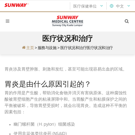
医疗保健单位
中文
医疗状况和治疗
主页
>
服務与设施
>
医疗状况和治疗医疗状况和治疗
胃炎涉及胃壁肿胀、刺激和发红，甚至可能出现容易出血的区域。
胃炎是由什么原因引起的？
胃的作用是产生酸，帮助消化食物并消灭有害病原体。
这种腐蚀性
酸被胃壁细胞产生的粘液屏障中和。
当胃酸产生和粘膜保护之间的
平衡被破坏，导致胃壁受损时，就会出现胃炎。
造成这种不平衡的
因素包括：
幽门螺杆菌（H. pylori）细菌感染
使用非甾体类抗炎药 (NSAID)