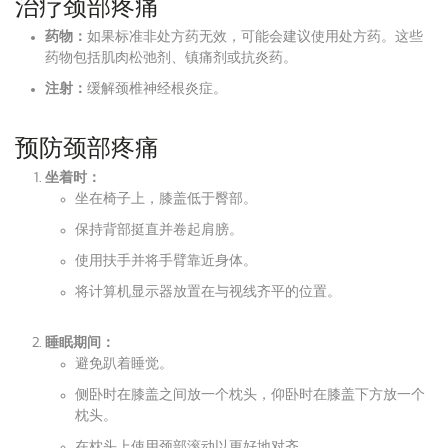
治疗颈部疼痛
药物：
如果标准非处方药无效，可能会建议使用处方药。这些
药物包括肌肉松弛剂、镇痛剂或抗炎药。
注射：
缓解颈椎神经根炎症。
预防颈部疼痛
坐着时：
坐在椅子上，膝盖低于臀部。
保持背部挺直并卷起肩膀。
使用扶手并将手臂靠近身体。
将计算机显示器放置在与视线齐平的位置。
睡眠期间：
避免趴着睡觉。
侧卧时在膝盖之间放一个枕头，仰卧时在膝盖下方放一个
枕头。
在枕头上使用颈部滚动以更好地对齐。