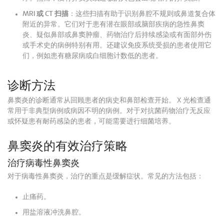
MRI 或 CT 扫描
：这些扫描有助于识别鼻腔不规则或鼻道复合体
附近的异常。它们对于患有潜在眼部或脑部疾病的急性鼻窦
炎、疑似鼻部或鼻窦肿瘤、药物治疗后持续感染或有面部外伤
或手术史的病例特别有用。还建议免疫系统受损的患者使用它
们，例如患有糖尿病或白细胞计数低的患者。
诊断方法
鼻窦炎的诊断通常从回顾患者的病史和鼻部检查开始。 X 光检查通
常用于非典型病例或病因不明的病例。对于对抗菌药物治疗无反应
或怀疑患有耐药感染的患者，可能需要进行细菌培养。
鼻窦炎的有效治疗策略
治疗病毒性鼻窦炎
对于病毒性鼻窦炎，治疗的重点是缓解症状。常见的方法包括：
止痛药。
用盐溶液冲洗鼻腔。