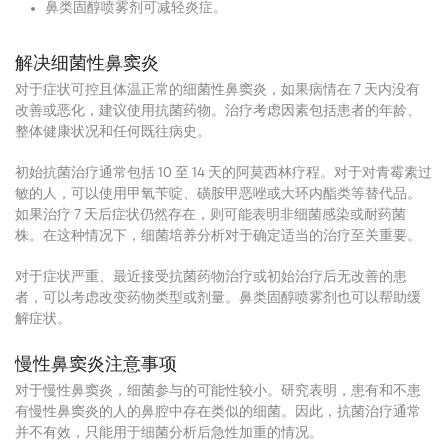
鼻类固醇喷雾剂可减轻炎症。
解决细菌性鼻窦炎
对于症状可控且体温正常的细菌性鼻窦炎，如果病情在 7 天内没有
改善或恶化，建议使用抗菌药物。治疗考虑因素包括患者的年龄、
整体健康状况和任何既往病史。
初始抗菌治疗通常包括 10 至 14 天的阿莫西林疗程。对于对青霉素过
敏的人，可以使用甲氧苄啶、磺胺甲恶唑或大环内酯类等替代品。
如果治疗 7 天后症状仍然存在，则可能表明非细菌感染或耐药菌
株。在这种情况下，细菌培养分析对于确定适当的治疗至关重要。
对于症状严重、最近接受抗菌药物治疗或初始治疗后无改善的患
者，可以考虑改变药物类型或剂量。鼻类固醇喷雾剂也可以帮助缓
解症状。
慢性鼻窦炎注意事项
对于慢性鼻窦炎，细菌参与的可能性较小。研究表明，患有和不患
有慢性鼻窦炎的人的鼻腔中存在类似的细菌。因此，抗菌治疗通常
并不有效，只能用于细菌分析后急性加重的情况。