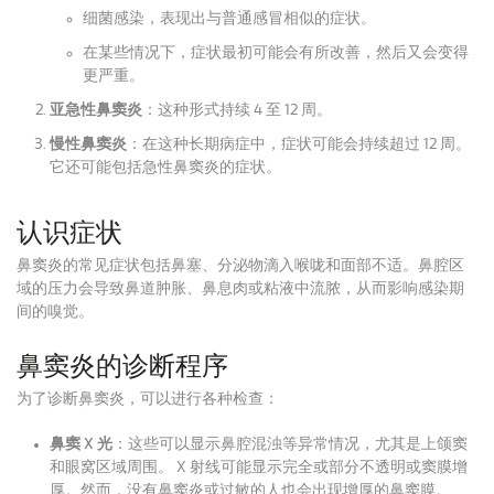
细菌感染，表现出与普通感冒相似的症状。
在某些情况下，症状最初可能会有所改善，然后又会变得
更严重。
亚急性鼻窦炎
：这种形式持续 4 至 12 周。
慢性鼻窦炎
：在这种长期病症中，症状可能会持续超过 12 周。
它还可能包括急性鼻窦炎的症状。
认识症状
鼻窦炎的常见症状包括鼻塞、分泌物滴入喉咙和面部不适。鼻腔区
域的压力会导致鼻道肿胀、鼻息肉或粘液中流脓，从而影响感染期
间的嗅觉。
鼻窦炎的诊断程序
为了诊断鼻窦炎，可以进行各种检查：
鼻窦 X 光
：这些可以显示鼻腔混浊等异常情况，尤其是上颌窦
和眼窝区域周围。 X 射线可能显示完全或部分不透明或窦膜增
厚。然而，没有鼻窦炎或过敏的人也会出现增厚的鼻窦膜。