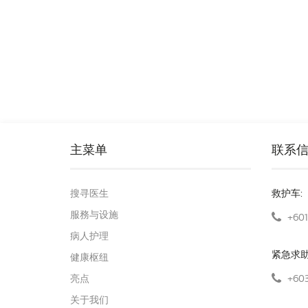
主菜单
联系
搜寻医生
救护车:
服務与设施
+601
病人护理
紧急求
健康枢纽
+603
亮点
关于我们