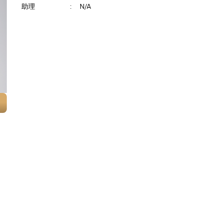
助理
:
N/A