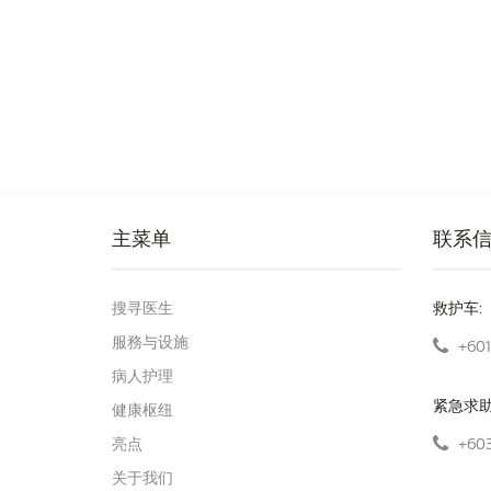
主菜单
联系
搜寻医生
救护车:
服務与设施
+601
病人护理
紧急求
健康枢纽
+603
亮点
关于我们