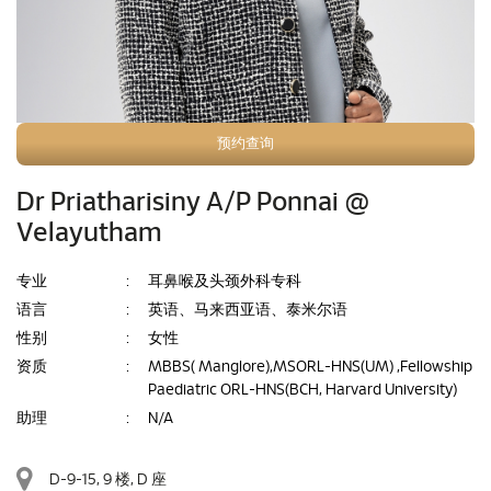
预约查询
Dr Priatharisiny A/P Ponnai @
Velayutham
专业
:
耳鼻喉及头颈外科专科
语言
:
英语、马来西亚语、泰米尔语
性别
:
女性
资质
:
MBBS( Manglore),MSORL-HNS(UM) ,Fellowship
Paediatric ORL-HNS(BCH, Harvard University)
助理
:
N/A
D-9-15, 9 楼, D 座