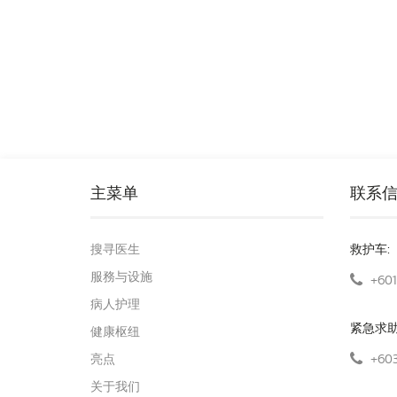
主菜单
联系
搜寻医生
救护车:
服務与设施
+601
病人护理
紧急求
健康枢纽
+603
亮点
关于我们