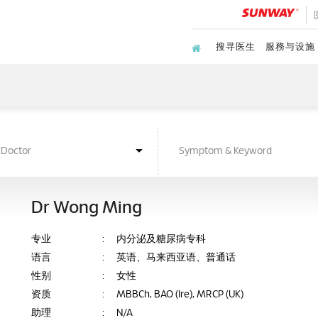
搜寻医生
服務与设施
Dr Wong Ming
专业
:
内分泌及糖尿病专科
语言
:
英语、马来西亚语、普通话
性别
:
女性
资质
:
MBBCh, BAO (Ire), MRCP (UK)
助理
:
N/A