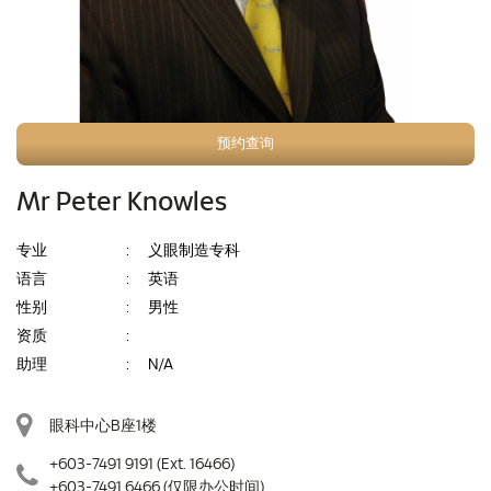
预约查询
Mr Peter Knowles
专业
:
义眼制造专科
语言
:
英语
性别
:
男性
资质
:
助理
:
N/A
眼科中心B座1楼
+603-7491 9191
(Ext. 16466)
+603-7491 6466
(仅限办公时间)