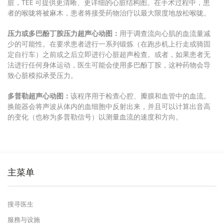
脏，TEE 可提供更清晰、更详细的心脏结构图。
在手术过程中，患
者的喉咙将被麻木，患者将接受药物治疗以最大限度地放松喉咙。
压力或多巴酚丁胺压力超声心动图：
用于调查流向心肌的血流量减
少的可能性。
在要求患者进行一系列锻炼（在跑步机上行走或骑固
定自行车）之前或之后立即进行心脏超声检查。
或者，如果患者无
法进行任何身体运动，医生可能会使用多巴酚丁胺，这种药物会导
致心脏模拟承受压力。
多普勒超声心动图：
该程序用于检查心腔、瓣膜和血管中的血流。
换能器会将声波从体内的血细胞中反射出来，并且可以计算出音高
的变化（也称为多普勒信号）以测量血流的速度和方向。
主菜单
搜寻医生
服務与设施