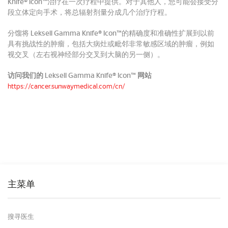
Knife® Icon™
治疗在一次疗程中提供。
对于其他人，您可能会接受分
段立体定向手术，将总辐射剂量分成几个治疗疗程。
分馏将
Leksell Gamma Knife® Icon™
的精确度和准确性扩展到以前
具有挑战性的肿瘤，包括大病灶或毗邻非常敏感区域的肿瘤，例如
视交叉（左右视神经部分交叉到大脑的另一侧）。
访问我们的 Leksell Gamma Knife® Icon™ 网站
https://cancer.sunwaymedical.com/cn/
主菜单
搜寻医生