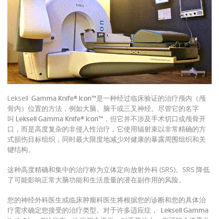
Leksell
Gamma Knife® Icon™
是一种经过临床验证的治疗颅内（颅
骨内）位置的方法，例如大脑、脑干或三叉神经。
尽管它的名字
叫
Leksell Gamma Knife® Icon™
，但它并不涉及手术切口或颅骨开
口，而是高度复杂的非侵入性治疗，它使用辐射束以非常精确的方
式损伤目标组织，同时最大限度地减少对健康的暴露周围组织和关
键结构。
这种高度精确和集中的治疗称为立体定向放射外科 (SRS)。
SRS 降低
了可能影响正常大脑功能和生活质量的潜在副作用的风险。
您的神经外科医生或临床肿瘤科医生将根据您的诊断和您的具体治
疗需求确定您接受的治疗类型。
对于许多适应症，
Leksell Gamma