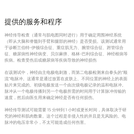
提供的服务和程序
神经传导检查（通常与肌电图同时进行）用于确定周围神经系统
（即从大脑和脊髓到手臂和腿部的神经）是否受损。该测试通常用
于诊断兰伯特-伊顿综合征、重症肌无力、腕管综合征、跗管综合
征、糖尿病性神经病变、贝尔麻痹、格林-巴利综合征、神经根病等
疾病。检查受伤后或糖尿病等疾病导致的神经损伤
在该测试中，神经由主电极电刺激，而第二电极检测来自拳头的“顺
流”电脉冲。
这通常是通过放置在皮肤上、不同位置的神经上的表面
贴片来完成的。
初级电极发送一个由次级电极记录的温和电脉冲。
脉冲从一个电极传播到另一个电极所需的时间用于计算脉冲传输的
速度，然后由医生用来确定神经是否有任何损伤。
神经传导测试可能需要 15 分钟到 1 小时或更长时间，具体取决于研
究的神经和肌肉数量。
这个过程是非侵入性的并且是无风险的。
电
脉冲的电压非常小，不太可能造成任何伤害。