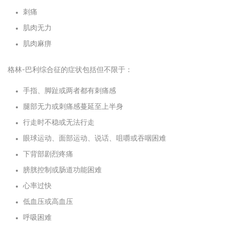
刺痛
肌肉无力
肌肉麻痹
格林-巴利综合征的症状包括但不限于：
手指、脚趾或两者都有刺痛感
腿部无力或刺痛感蔓延至上半身
行走时不稳或无法行走
眼球运动、面部运动、说话、咀嚼或吞咽困难
下背部剧烈疼痛
膀胱控制或肠道功能困难
心率过快
低血压或高血压
呼吸困难