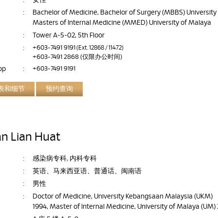
:
女性
:
Bachelor of Medicine, Bachelor of Surgery (MBBS) University
Masters of Internal Medicine (MMED) University of Malaya
:
Tower A-5-02, 5th Floor
:
+603-7491 9191
(Ext. 12868 / 11472)
+603-7491 2868
(仅限办公时间)
pp
:
+603-7491 9191
表和细节
预约查询
an Lian Huat
:
感染病专科, 内科专科
:
英语、马来西亚语、普通话、闽南语
:
男性
:
Doctor of Medicine, University Kebangsaan Malaysia (UKM)
1994, Master of Internal Medicine, University of Malaya (UM)