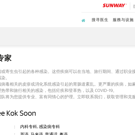
搜寻医生
服務与设施
专家
菌或寄生虫引起的各种感染。这些疾病可以在当地、旅行期间、通过职业
感染。
滋病毒相关的皮疹或消化系统感染引起的胃肠道紊乱。更严重的疾病，如
带和旅行相关的感染，包括疟疾和登革热，以及 COVID-19。
团队将为您提供专业、富有同情心的护理。立即联系我们，获取管理和克
ee Kok Soon
:
内科专科, 感染病专科
:
英语, 马来语, 普通话, 粤语