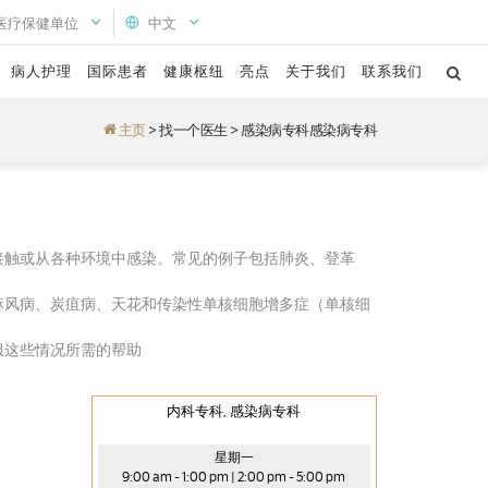
医疗保健单位
中文
病人护理
国际患者
健康枢纽
亮点
关于我们
联系我们
主页
>
找一个医生
>
感染病专科感染病专科
接触或从各种环境中感染。常见的例子包括肺炎、登革
麻风病、炭疽病、天花和传染性单核细胞增多症（单核细
服这些情况所需的帮助
内科专科, 感染病专科
星期一
9:00 am - 1:00 pm | 2:00 pm - 5:00 pm