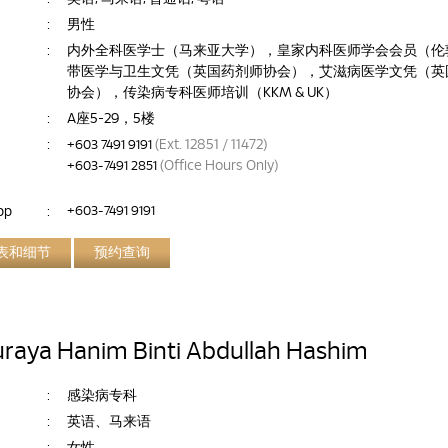
:
男性
:
内外全科医学士（马来亚大学），皇家内科医师学会会员（伦
带医学与卫生文凭（英国药剂师协会），艾滋病医学文凭（英
协会），传染病专科医师培训（KKM & UK）
:
A座5-29，5楼
:
(Ext. 12851 / 11472)
+603 7491 9191
(Office Hours Only)
+603-7491 2851
pp
:
+603-7491 9191
表和细节
预约查询
uraya Hanim Binti Abdullah Hashim
:
感染病专科
:
英语、马来语