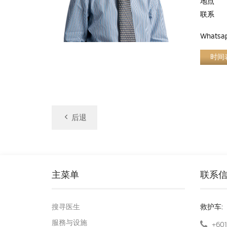
地点
联系
Whatsa
时间
后退
主菜单
联系
搜寻医生
救护车:
服務与设施
+601