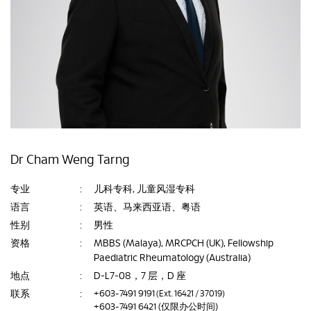
Dr Cham Weng Tarng
专业
:
儿科专科, 儿童风湿专科
语言
:
英语、马来西亚语、粤语
性别
:
男性
资格
:
MBBS (Malaya), MRCPCH (UK), Fellowship
Paediatric Rheumatology (Australia)
地点
:
D-L7-08，7 层，D 座
联系
:
+603-7491 9191
(Ext. 16421 / 37019)
+603-7491 6421
(仅限办公时间)