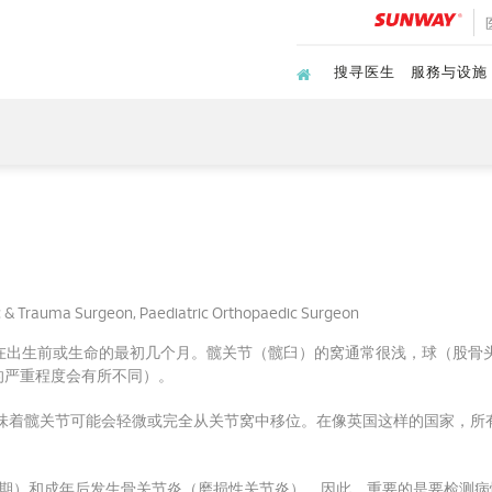
搜寻医生
服務与设施
& Trauma Surgeon, Paediatric Orthopaedic Surgeon
在出生前或生命的最初几个月。
髋关节（髋臼）的窝通常很浅，球（股骨头 
的严重程度会有所不同）。
味着髋关节可能会轻微或完全从关节窝中移位。
在像英国这样的国家，所
时期）和成年后发生骨关节炎（磨损性关节炎）。
因此，重要的是要检测病