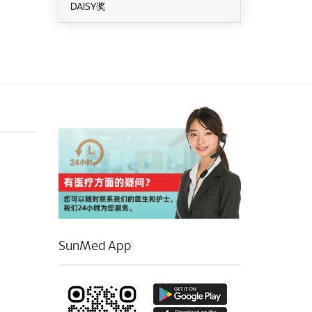
DAISY奖
SunMed App