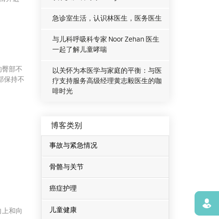
急诊室生活，认识林医生，医务医生
与儿科呼吸科专家 Noor Zehan 医生
一起了解儿童哮喘
的臀部不
以关怀为本医学与家庭的平衡：与医
部保持不
疗支持服务高级经理黄志毅医生的咖
啡时光
博客类别
事故与紧急情况
骨骼与关节
癌症护理
寻找
儿童健康
向上和向