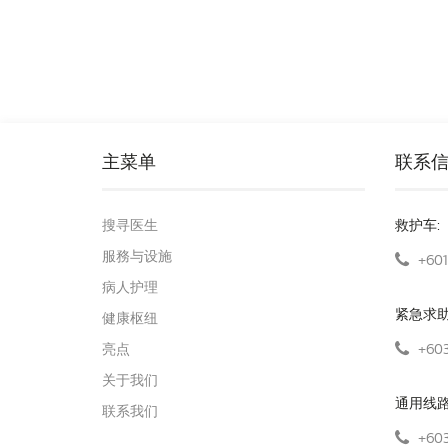
主菜单
联系
搜寻医生
救护车:
服務与设施
+601
病人护理
紧急求
健康枢纽
+603
亮点
关于我们
通用线
联系我们
+603