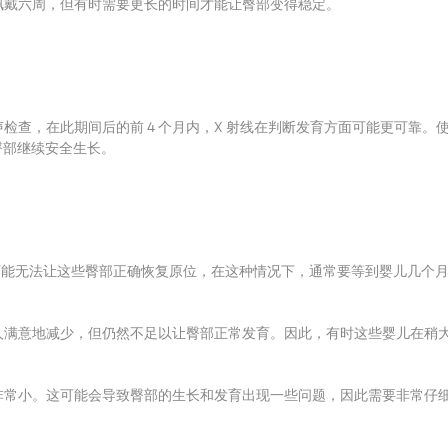
佩戴六周，但有时需要更长的时间才能让臀部变得稳定。
声检查，在
此期间后的前 4 个月内，X 射线在判断发育方面可能更可靠。
臀部继续安全生长。
安全带可能无法让这些臀部正确恢复原位，在这种情况下，通常要等到婴儿几个
人满意地减少，但仍然不足以让臀部正常发育。
因此，有时这些婴儿在稍
非常小。
这可能会导致臀部的生长和发育出现一些问题，因此需要非常仔