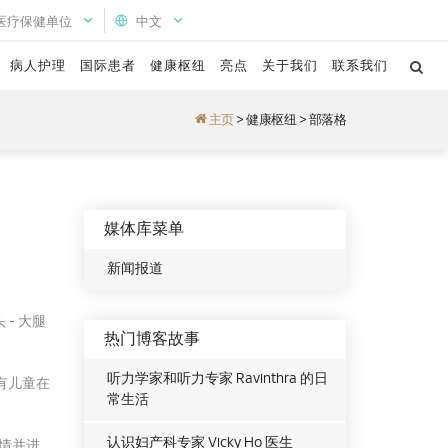
医疗保健单位
中文
病人护理
国际患者
健康枢纽
亮点
关于我们
联系我们
主页
>
健康枢纽
>
部落格
媒体库菜单
新闻报道
- 大腿
热门博客故事
听力学家和听力专家 Ravinthra 的日
有儿童在
常生活
认识妇产科专家 Vicky Ho 医生
情并进