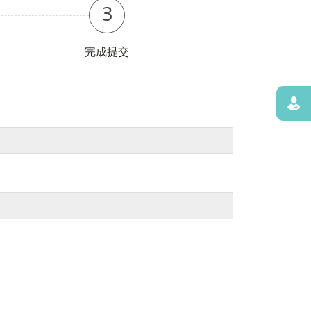
3
完成提交
寻找