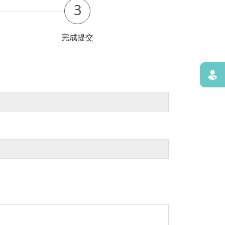
3
完成提交
寻找