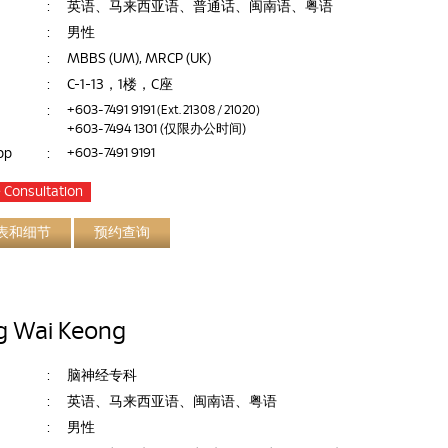
:
英语、马来西亚语、普通话、闽南语、粤语
:
男性
:
MBBS (UM), MRCP (UK)
:
C-1-13，1楼，C座
:
+603-7491 9191
(Ext. 21308 / 21020)
+603-7494 1301
(仅限办公时间)
pp
:
+603-7491 9191
 Consultation
表和细节
预约查询
g Wai Keong
:
脑神经专科
:
英语、马来西亚语、闽南语、粤语
:
男性