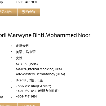
pp
:
+603-7491 9191
表和细节
预约查询
orli Marwyne Binti Mohammed Noor
:
皮肤专科
:
英语、马来语
:
女性
:
M.B.B.S. (India)
MMed (Internal Medicine) UKM
Adv Masters Dermatology (UKM)
:
B-2-18，2楼，B座
:
+603-7491 9191
(Ext. 16481)
+603-7491 6481
(仅限办公时间)
pp
:
+603-7491 9191