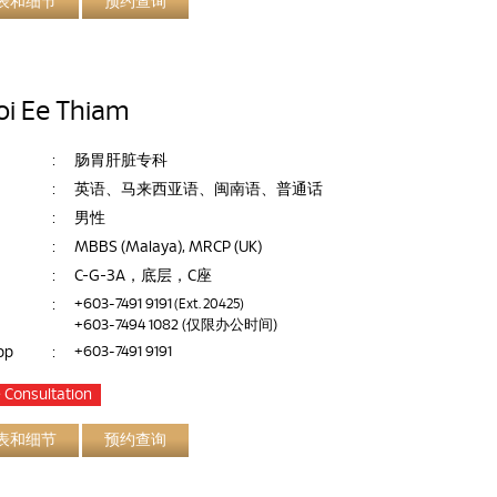
表和细节
预约查询
oi Ee Thiam
:
肠胃肝脏专科
:
英语、马来西亚语、闽南语、普通话
:
男性
:
MBBS (Malaya), MRCP (UK)
:
C-G-3A，底层，C座
:
+603-7491 9191
(Ext. 20425)
+603-7494 1082
(仅限办公时间)
pp
:
+603-7491 9191
 Consultation
表和细节
预约查询