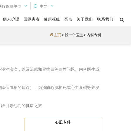
医疗保健单位
中文
病人护理
国际患者
健康枢纽
亮点
关于我们
联系我们
主页
>
找一个医生
>
内科专科
等慢性疾病，以及流感和胃病毒等急性问题。内科医生或
或降低血糖的建议），为预防心肌梗死或心力衰竭等并发
阶段引导他们的健康之旅。
心脏专科