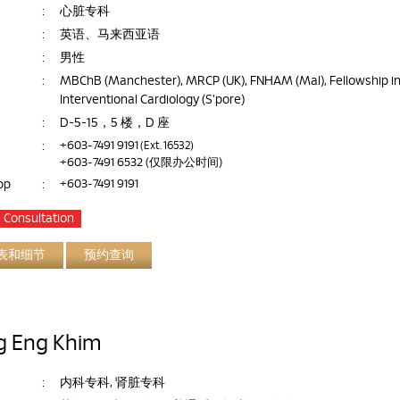
:
心脏专科
:
英语、马来西亚语
:
男性
:
MBChB (Manchester), MRCP (UK), FNHAM (Mal), Fellowship i
Interventional Cardiology (S'pore)
:
D-5-15，5 楼，D 座
:
+603-7491 9191
(Ext. 16532)
+603-7491 6532
(仅限办公时间)
pp
:
+603-7491 9191
 Consultation
表和细节
预约查询
g Eng Khim
:
内科专科, 肾脏专科