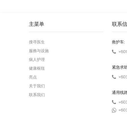
主菜单
联系
搜寻医生
救护车:
服務与设施
+601
病人护理
紧急求
健康枢纽
+603
亮点
关于我们
通用线
联系我们
+603
+603