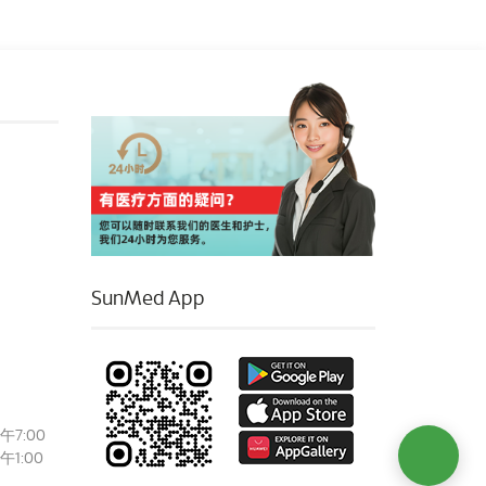
SunMed App
午7:00
午1:00