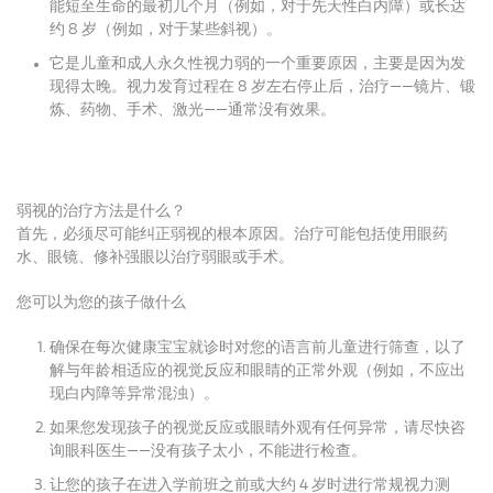
能短至生命的最初几个月（例如，对于先天性白内障）或长达
约 8 岁（例如，对于某些斜视）。
它是儿童和成人永久性视力弱的一个重要原因，主要是因为发
现得太晚。
视力发育过程在 8 岁左右停止后，治疗——镜片、锻
炼、药物、手术、激光——通常没有效果。
弱视的治疗方法是什么？
首先，必须尽可能纠正弱视的根本原因。
治疗可能包括使用眼药
水、眼镜、修补强眼以治疗弱眼或手术。
您可以为您的孩子做什么
确保在每次健康宝宝就诊时对您的语言前儿童进行筛查，以了
解与年龄相适应的视觉反应和眼睛的正常外观（例如，不应出
现白内障等异常混浊）。
如果您发现孩子的视觉反应或眼睛外观有任何异常，请尽快咨
询眼科医生——没有孩子太小，不能进行检查。
让您的孩子在进入学前班之前或大约 4 岁时进行常规视力测