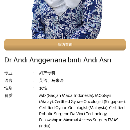
预约查询
Dr Andi Anggeriana binti Andi Asri
专业
:
妇产专科
语言
:
英语、马来语
性别
:
女性
资质
:
MD (Gadjah Mada, Indonesia), MObGyn
(Malay), Certified Gynae Oncologist (Singapore),
Certified Gynae Oncologist (Malaysia), Certified
Robotic Surgeon Da Vinci Technology,
Fellowship in Minimal Access Surgery FMAS
(India)