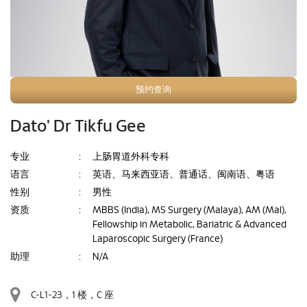
预约查询
Dato' Dr Tikfu Gee
专业
:
上肠胃道外科专科
语言
:
英语、马来西亚语、普通话、闽南语、粤语
性别
:
男性
资质
:
MBBS (India), MS Surgery (Malaya), AM (Mal),
Fellowship in Metabolic, Bariatric & Advanced
Laparoscopic Surgery (France)
助理
:
N/A
C-L1-23，1 楼，C 座